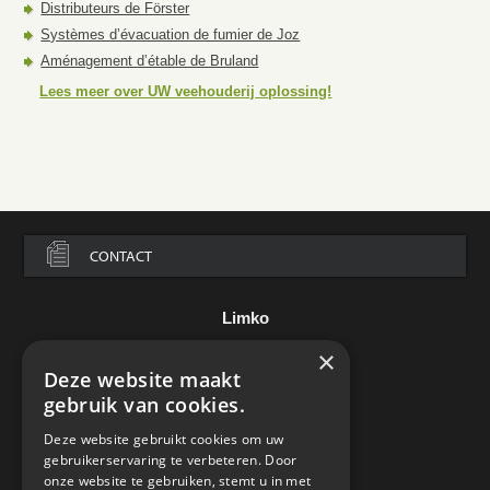
Distributeurs de Förster
Systèmes d’évacuation de fumier de Joz
Aménagement d’étable de Bruland
Lees meer over UW veehouderij oplossing!
CONTACT
Limko
×
Assesteenweg 136
Deze website maakt
B-7850 Edingen
België
gebruik van cookies.
Tel.:
+32 2 395 85 00
Deze website gebruikt cookies om uw
e-mail:
info@limko.be
gebruikerservaring te verbeteren. Door
onze website te gebruiken, stemt u in met