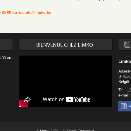
5 85 00 ou via
info@limko.be
BIENVENUE CHEZ LIMKO
5 00 ou
Limk
Assest
B-7850
België
Tel.:
+3
e-mail
© Limko 2021 – All Rights Reserved.