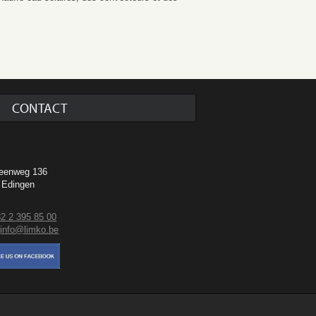
CONTACT
o
eenweg 136
 Edingen
2 2 395 85 00
:
info@limko.be