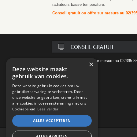
radiateurs basse température.
Conseil gratuit ou offre sur mesure au 02/39
CONSEIL GRATUIT
Conseil gratuit ou offre sur mesure au 02/395 8
×
via
info@limko.be
Deze website maakt
gebruik van cookies.
Deze website gebruikt cookies om uw
gebruikerservaring te verbeteren. Door
onze website te gebruiken, stemt u in met
alle cookies in overeenstemming met ons
Cookiebeleid.
Lees verder
ALLES ACCEPTEREN
ALLES AFWIJZEN