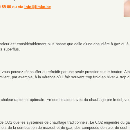
5 85 00 ou via
info@limko.be
leur est considérablement plus basse que celle d’une chaudière à gaz ou à 
es superflus.
ous pouvez réchauffer ou refroidir par une seule pression sur le bouton. Ain
ient, par exemple, à la véranda où il fait souvent trop froid en hiver & trop 
chaleur rapide et optimale. En combinaison avec du chauffage par le sol, vou
CO2 que les systèmes de chauffage traditionnels. Le CO2 engendre du gaz co
ors de la combustion de mazout et de gaz, des composés de suie, de souffre e