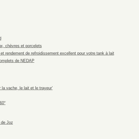
d
ux, chèvres et porcelets
et rendement de refroidissement excellent pour votre tank à lait
complets de NEDAP
a vache, le lait et le trayeur’
 60°
 de Joz