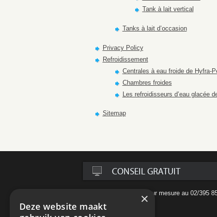
Tank à lait vertical
Tanks à lait d’occasion
Privacy Policy
Refroidissement
Centrales à eau froide de Hyfra-P
Chambres froides
Les refroidisseurs d’eau glacée de
Sitemap
CONSEIL GRATUIT
Conseil gratuit ou offre sur mesure au 02/395 8
×
via
info@limko.be
Deze website maakt