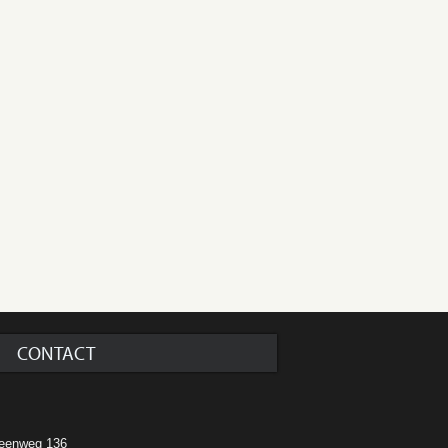
CONTACT
o
eenweg 136