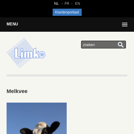
NL
FR
EN
Klantenportaal
MENU
Melkvee