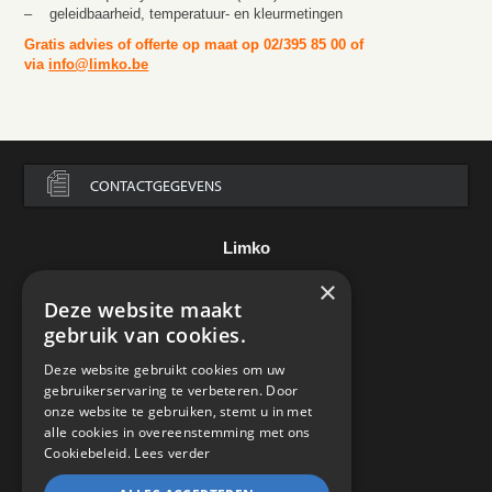
– geleidbaarheid, temperatuur- en kleurmetingen
Gratis advies of offerte op maat op 02/395 85 00 of
via
info@limko.be
CONTACTGEGEVENS
Limko
×
Steenweg op Asse 136
Deze website maakt
B-7850 Edingen
België
gebruik van cookies.
Tel.:
+32 2 395 85 00
Deze website gebruikt cookies om uw
e-mail:
info@limko.be
gebruikerservaring te verbeteren. Door
onze website te gebruiken, stemt u in met
alle cookies in overeenstemming met ons
Cookiebeleid.
Lees verder