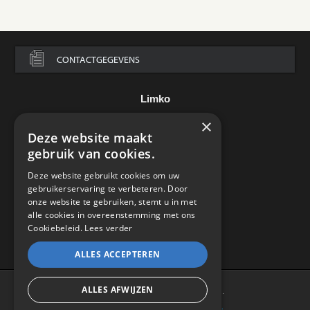
CONTACTGEGEVENS
Limko
×
Steenweg op Asse 136
Deze website maakt
B-7850 Edingen
België
gebruik van cookies.
Tel.:
+32 2 395 85 00
Deze website gebruikt cookies om uw
e-mail:
info@limko.be
gebruikerservaring te verbeteren. Door
onze website te gebruiken, stemt u in met
alle cookies in overeenstemming met ons
Cookiebeleid.
Lees verder
ALLES ACCEPTEREN
ALLES AFWIJZEN
© Limko 2021 – All Rights Reserved.